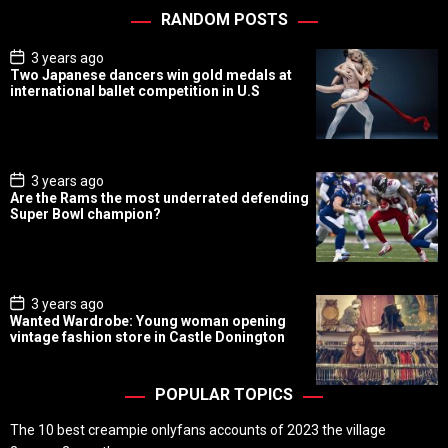
RANDOM POSTS
P
3 years ago
o
Two Japanese dancers win gold medals at
s
international ballet competition in U.S
t
D
a
t
e
P
3 years ago
o
Are the Rams the most underrated defending
s
Super Bowl champion?
t
D
a
t
e
P
3 years ago
o
Wanted Wardrobe: Young woman opening
s
vintage fashion store in Castle Donington
t
D
a
t
POPULAR TOPICS
e
The 10 best creampie onlyfans accounts of 2023 the village