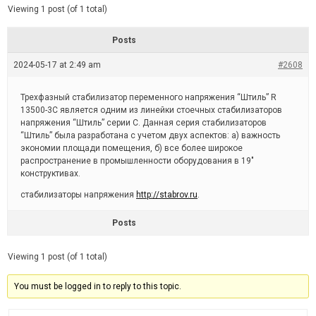
d
e
Viewing 1 post (of 1 total)
e
d
r
e
Posts
a
d
2024-05-17 at 2:49 am
t
#2608
i
m
e
Трехфазный стабилизатор переменного напряжения “Штиль” R
13500-3C является одним из линейки стоечных стабилизаторов
напряжения “Штиль” серии C. Данная серия стабилизаторов
“Штиль” была разработана с учетом двух аспектов: а) важность
экономии площади помещения, б) все более широкое
распространение в промышленности оборудования в 19″
конструктивах.
стабилизаторы напряжения
http://stabrov.ru
.
Posts
Viewing 1 post (of 1 total)
You must be logged in to reply to this topic.