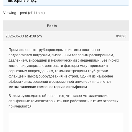
This topic is empty.
d
a
e
t
e
Viewing 1 post (of 1 total)
d
r
e
Posts
a
d
2026-06-03 at 4:38 pm
t
#9090
i
m
e
Промышленные трубопроводные системы постоянно
подвергаются нагрузкам, вызванным тепловым расширением,
давлением, вибрацией и механическими смещениями. Без гибких
компенсирующих элементов эти факторы могут привести к
серьезным повреждениям, таким как трещины труб, утечки
фланцев и выход оборудования из строя. Одним из наиболее
эффективных решений в современной инженерии являются
металлические компенсаторы с сильфоном
.
В этом руководстве объясняется, что такое металлические
сильфонные компенсаторы, как они работают и в каких отраслях
применяются.