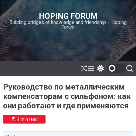
S
k
HOPING FORUM
i
Building bridges of knowledge and friendship – Hoping
p
Forum
t
o
c
o
n
t
e
S
M
S
S
h
e
w
e
n
u
n
i
a
t
Руководство по металлическим
ff
u
t
r
l
c
c
компенсаторам с сильфоном: как
e
h
h
c
они работают и где применяются
o
l
o
E
1 min read
r
s
t
m
i
o
m