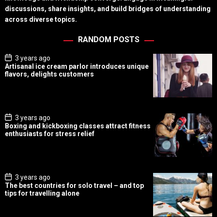
discussions, share insights, and build bridges of understanding
across diverse topics.
RANDOM POSTS
P
3 years ago
o
Artisanal ice cream parlor introduces unique
s
flavors, delights customers
t
D
a
t
e
P
3 years ago
o
Boxing and kickboxing classes attract fitness
s
enthusiasts for stress relief
t
D
a
t
e
P
3 years ago
o
The best countries for solo travel – and top
s
tips for travelling alone
t
D
a
t