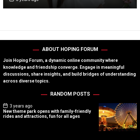
o
o
s
r
t
D
i
a
e
t
e
s
ABOUT HOPING FORUM
Join Hoping Forum, a dynamic online community where
knowledge and friendship converge. Engage in meaningful
discussions, share insights, and build bridges of understanding
across diverse topics.
RANDOM POSTS
P
3 years ago
o
New theme park opens with family-friendly
s
rides and attractions, fun for all ages
t
D
a
t
e