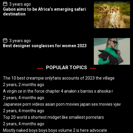
P
3 years ago
o
Gabon aims to be Africa’s emerging safari
s
destination
t
D
a
t
e
P
3 years ago
o
Best designer sunglasses for women 2023
s
t
D
a
t
POPULAR TOPICS
e
The 10 best creampie onlyfans accounts of 2023 the village
2 years, 2 months ago
A virgin ce in the force chapter 4 anakin x barriss x ahsoka r
2 years, 4 months ago
Japanese porn videos asian porn movies japan sex movies vjav
2 years, 4 months ago
Top 20 world s shortest midget like smallest pornstars
2 years, 4 months ago
Mostly naked boys boys boys volume 2 is here advocate