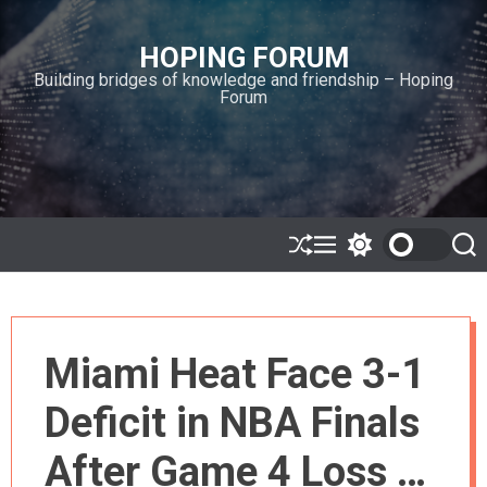
S
k
HOPING FORUM
i
Building bridges of knowledge and friendship – Hoping
p
Forum
t
o
c
o
n
t
e
S
M
S
S
h
e
w
e
n
u
n
i
a
t
ff
u
t
r
l
c
c
e
h
h
Miami Heat Face 3-1
c
o
l
Deficit in NBA Finals
o
r
m
After Game 4 Loss to
o