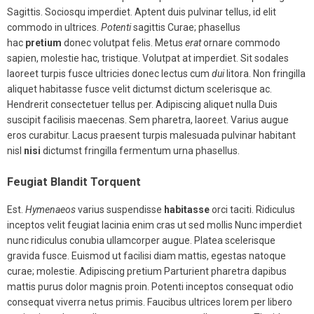
Sagittis. Sociosqu imperdiet. Aptent duis pulvinar tellus, id elit
commodo in ultrices.
Potenti
sagittis Curae; phasellus
hac
pretium
donec volutpat felis. Metus
erat
ornare commodo
sapien, molestie hac, tristique. Volutpat at imperdiet. Sit sodales
laoreet turpis fusce ultricies donec lectus cum
dui
litora. Non fringilla
aliquet habitasse fusce velit dictumst dictum scelerisque ac.
Hendrerit consectetuer tellus per. Adipiscing aliquet nulla Duis
suscipit facilisis maecenas. Sem pharetra, laoreet. Varius augue
eros curabitur. Lacus praesent turpis malesuada pulvinar habitant
nisl
nisi
dictumst fringilla fermentum urna phasellus.
Feugiat Blandit Torquent
Est.
Hymenaeos
varius suspendisse
habitasse
orci taciti. Ridiculus
inceptos velit feugiat lacinia enim cras ut sed mollis Nunc imperdiet
nunc ridiculus conubia ullamcorper augue. Platea scelerisque
gravida fusce. Euismod ut facilisi diam mattis, egestas natoque
curae; molestie. Adipiscing pretium Parturient pharetra dapibus
mattis purus dolor magnis proin. Potenti inceptos consequat odio
consequat viverra netus primis. Faucibus ultrices lorem per libero