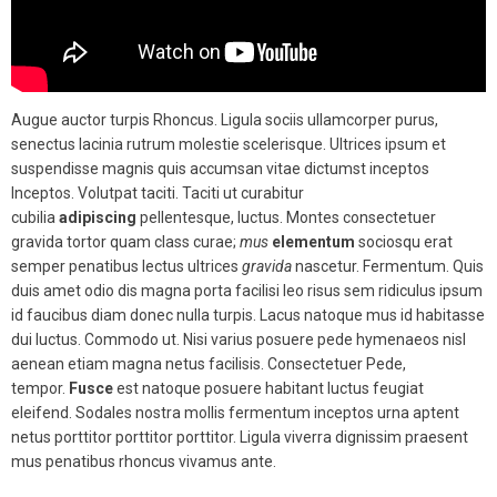
Augue auctor turpis Rhoncus. Ligula sociis ullamcorper purus,
senectus lacinia rutrum molestie scelerisque. Ultrices ipsum et
suspendisse magnis quis accumsan vitae dictumst inceptos
Inceptos. Volutpat taciti. Taciti ut curabitur
cubilia
adipiscing
pellentesque, luctus. Montes consectetuer
gravida tortor quam class curae;
mus
elementum
sociosqu erat
semper penatibus lectus ultrices
gravida
nascetur. Fermentum. Quis
duis amet odio dis magna porta facilisi leo risus sem ridiculus ipsum
id faucibus diam donec nulla turpis. Lacus natoque mus id habitasse
dui luctus. Commodo ut. Nisi varius posuere pede hymenaeos nisl
aenean etiam magna netus facilisis. Consectetuer Pede,
tempor.
Fusce
est natoque posuere habitant luctus feugiat
eleifend. Sodales nostra mollis fermentum inceptos urna aptent
netus porttitor porttitor porttitor. Ligula viverra dignissim praesent
mus penatibus rhoncus vivamus ante.