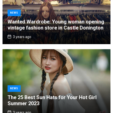
C
NEWS
a
Wanted Wardrobe: Young woman opening
t
vintage fashion store in Castle Donington
e
g
P
3 years ago
o
o
s
r
t
D
i
a
e
t
e
s
C
NEWS
a
The 25 Best Sun Hats for Your Hot Girl
t
Summer 2023
e
g
P
3 years ago