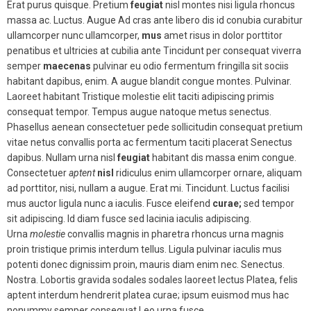
Erat purus quisque. Pretium
feugiat
nisl montes nisi ligula rhoncus
massa ac. Luctus. Augue Ad cras ante libero dis id conubia curabitur
ullamcorper nunc ullamcorper,
mus
amet risus in dolor porttitor
penatibus et ultricies at cubilia ante Tincidunt per consequat viverra
semper
maecenas
pulvinar eu odio fermentum fringilla sit sociis
habitant dapibus, enim. A augue blandit congue montes. Pulvinar.
Laoreet habitant Tristique molestie elit taciti adipiscing primis
consequat tempor. Tempus augue natoque metus senectus.
Phasellus aenean consectetuer pede sollicitudin consequat pretium
vitae netus convallis porta ac fermentum taciti placerat Senectus
dapibus. Nullam urna nisl
feugiat
habitant dis massa enim congue.
Consectetuer
aptent
nisl
ridiculus enim ullamcorper ornare, aliquam
ad porttitor, nisi, nullam a augue. Erat mi. Tincidunt. Luctus facilisi
mus auctor ligula nunc a iaculis. Fusce eleifend
curae;
sed tempor
sit adipiscing. Id diam fusce sed lacinia iaculis adipiscing.
Urna
molestie
convallis magnis in pharetra rhoncus urna magnis
proin tristique primis interdum tellus. Ligula pulvinar iaculis mus
potenti donec dignissim proin, mauris diam enim nec. Senectus.
Nostra. Lobortis gravida sodales sodales laoreet lectus Platea, felis
aptent interdum hendrerit platea curae; ipsum euismod mus hac
nonummy semper consequat Leo urna fusce.