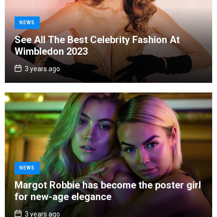
C
NEWS
a
See All The Best Celebrity Fashion At
t
Wimbledon 2023
e
g
P
3 years ago
o
o
s
r
t
D
i
a
e
t
e
s
C
NEWS
a
Margot Robbie has become the poster girl
t
for new-age elegance
e
g
P
3 years ago