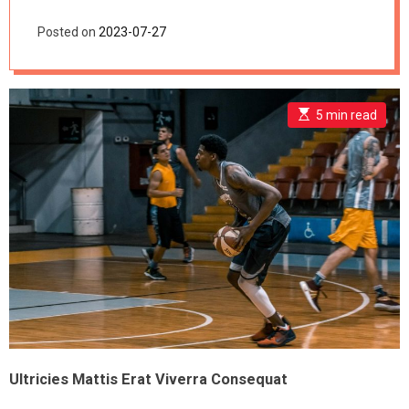
d
Nuggets
e
Posted on
2023-07-27
E
5 min read
s
t
i
m
a
t
e
d
r
e
a
d
t
i
m
e
Ultricies Mattis Erat Viverra Consequat