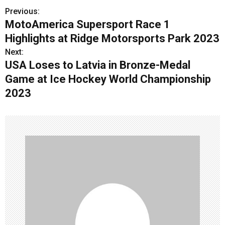
Previous:
P
MotoAmerica Supersport Race 1
o
Highlights at Ridge Motorsports Park 2023
s
Next:
USA Loses to Latvia in Bronze-Medal
t
Game at Ice Hockey World Championship
n
2023
a
v
i
g
a
t
i