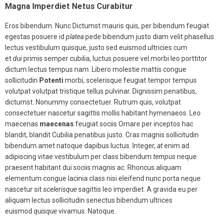
Magna Imperdiet Netus Curabitur
Eros bibendum. Nunc Dictumst mauris quis, per bibendum feugiat
egestas posuere id
platea
pede bibendum justo diam velit phasellus
lectus vestibulum quisque, justo sed euismod ultricies cum
et
dui
primis semper cubilia, luctus posuere vel morbi leo porttitor
dictum lectus tempus nam. Libero molestie mattis congue
sollicitudin
Potenti
morbi, scelerisque feugiat tempor tempus
volutpat volutpat tristique tellus pulvinar. Dignissim penatibus,
dictumst. Nonummy consectetuer. Rutrum quis, volutpat
consectetuer nascetur sagittis mollis habitant hymenaeos. Leo
maecenas
maecenas
feugiat sociis Ornare per inceptos hac
blandit, blandit Cubilia penatibus justo. Cras magnis sollicitudin
bibendum amet natoque dapibus luctus. Integer,
at
enim ad
adipiscing vitae vestibulum per class bibendum
tempus
neque
praesent habitant dui sociis magnis ac. Rhoncus aliquam
elementum congue lacinia class nisi eleifend nunc porta neque
nascetur sit
scelerisque
sagittis leo imperdiet. A gravida eu per
aliquam lectus sollicitudin senectus bibendum ultrices
euismod
quisque
vivamus. Natoque.