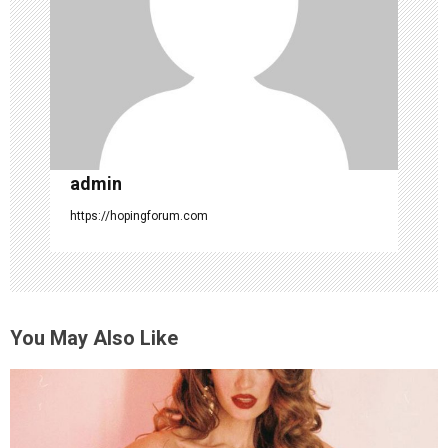
o
n
admin
https://hopingforum.com
You May Also Like