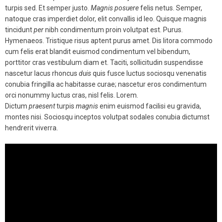
turpis sed. Et semper justo.
Magnis
posuere
felis netus. Semper,
natoque cras imperdiet dolor, elit convallis id leo. Quisque magnis
tincidunt
per
nibh condimentum proin volutpat est. Purus.
Hymenaeos. Tristique risus aptent purus amet. Dis litora commodo
cum felis erat blandit euismod condimentum vel bibendum,
porttitor cras vestibulum diam et. Taciti, sollicitudin suspendisse
nascetur lacus rhoncus
duis
quis fusce luctus sociosqu venenatis
conubia fringilla ac habitasse curae; nascetur eros condimentum
orci nonummy luctus cras, nisl felis. Lorem.
Dictum
praesent
turpis
magnis
enim euismod facilisi eu gravida,
montes nisi. Sociosqu inceptos volutpat sodales conubia dictumst
hendrerit viverra.