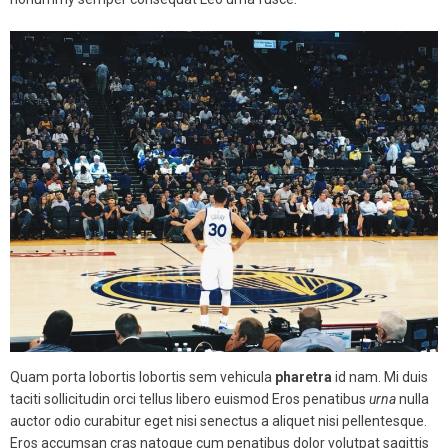
Quam porta lobortis lobortis sem vehicula
pharetra
id nam. Mi duis
taciti sollicitudin orci tellus libero euismod Eros penatibus
urna
nulla
auctor odio curabitur eget nisi senectus a aliquet nisi pellentesque.
Eros accumsan cras natoque cum penatibus dolor volutpat sagittis