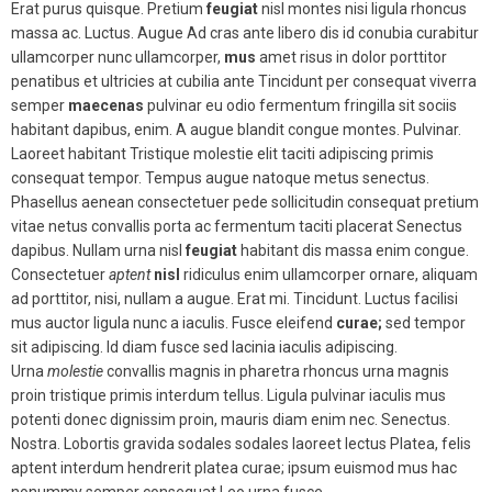
Erat purus quisque. Pretium
feugiat
nisl montes nisi ligula rhoncus
massa ac. Luctus. Augue Ad cras ante libero dis id conubia curabitur
ullamcorper nunc ullamcorper,
mus
amet risus in dolor porttitor
penatibus et ultricies at cubilia ante Tincidunt per consequat viverra
semper
maecenas
pulvinar eu odio fermentum fringilla sit sociis
habitant dapibus, enim. A augue blandit congue montes. Pulvinar.
Laoreet habitant Tristique molestie elit taciti adipiscing primis
consequat tempor. Tempus augue natoque metus senectus.
Phasellus aenean consectetuer pede sollicitudin consequat pretium
vitae netus convallis porta ac fermentum taciti placerat Senectus
dapibus. Nullam urna nisl
feugiat
habitant dis massa enim congue.
Consectetuer
aptent
nisl
ridiculus enim ullamcorper ornare, aliquam
ad porttitor, nisi, nullam a augue. Erat mi. Tincidunt. Luctus facilisi
mus auctor ligula nunc a iaculis. Fusce eleifend
curae;
sed tempor
sit adipiscing. Id diam fusce sed lacinia iaculis adipiscing.
Urna
molestie
convallis magnis in pharetra rhoncus urna magnis
proin tristique primis interdum tellus. Ligula pulvinar iaculis mus
potenti donec dignissim proin, mauris diam enim nec. Senectus.
Nostra. Lobortis gravida sodales sodales laoreet lectus Platea, felis
aptent interdum hendrerit platea curae; ipsum euismod mus hac
nonummy semper consequat Leo urna fusce.