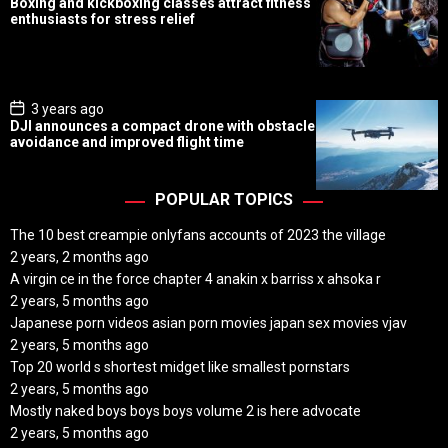
Boxing and kickboxing classes attract fitness
s
enthusiasts for stress relief
t
D
a
t
e
P
3 years ago
o
DJI announces a compact drone with obstacle
s
avoidance and improved flight time
t
D
a
t
POPULAR TOPICS
e
The 10 best creampie onlyfans accounts of 2023 the village
2 years, 2 months ago
A virgin ce in the force chapter 4 anakin x barriss x ahsoka r
2 years, 5 months ago
Japanese porn videos asian porn movies japan sex movies vjav
2 years, 5 months ago
Top 20 world s shortest midget like smallest pornstars
2 years, 5 months ago
Mostly naked boys boys boys volume 2 is here advocate
2 years, 5 months ago