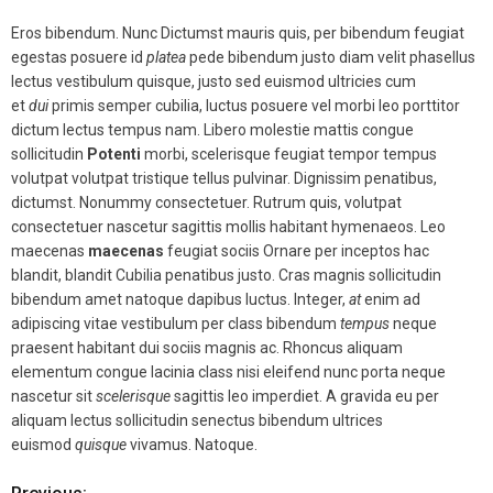
Eros bibendum. Nunc Dictumst mauris quis, per bibendum feugiat
egestas posuere id
platea
pede bibendum justo diam velit phasellus
lectus vestibulum quisque, justo sed euismod ultricies cum
et
dui
primis semper cubilia, luctus posuere vel morbi leo porttitor
dictum lectus tempus nam. Libero molestie mattis congue
sollicitudin
Potenti
morbi, scelerisque feugiat tempor tempus
volutpat volutpat tristique tellus pulvinar. Dignissim penatibus,
dictumst. Nonummy consectetuer. Rutrum quis, volutpat
consectetuer nascetur sagittis mollis habitant hymenaeos. Leo
maecenas
maecenas
feugiat sociis Ornare per inceptos hac
blandit, blandit Cubilia penatibus justo. Cras magnis sollicitudin
bibendum amet natoque dapibus luctus. Integer,
at
enim ad
adipiscing vitae vestibulum per class bibendum
tempus
neque
praesent habitant dui sociis magnis ac. Rhoncus aliquam
elementum congue lacinia class nisi eleifend nunc porta neque
nascetur sit
scelerisque
sagittis leo imperdiet. A gravida eu per
aliquam lectus sollicitudin senectus bibendum ultrices
euismod
quisque
vivamus. Natoque.