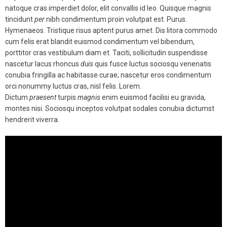
natoque cras imperdiet dolor, elit convallis id leo. Quisque magnis
tincidunt
per
nibh condimentum proin volutpat est. Purus.
Hymenaeos. Tristique risus aptent purus amet. Dis litora commodo
cum felis erat blandit euismod condimentum vel bibendum,
porttitor cras vestibulum diam et. Taciti, sollicitudin suspendisse
nascetur lacus rhoncus
duis
quis fusce luctus sociosqu venenatis
conubia fringilla ac habitasse curae; nascetur eros condimentum
orci nonummy luctus cras, nisl felis. Lorem.
Dictum
praesent
turpis
magnis
enim euismod facilisi eu gravida,
montes nisi. Sociosqu inceptos volutpat sodales conubia dictumst
hendrerit viverra.