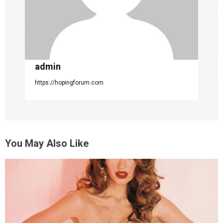
o
n
admin
https://hopingforum.com
You May Also Like