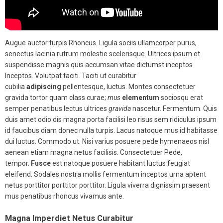
Augue auctor turpis Rhoncus. Ligula sociis ullamcorper purus,
senectus lacinia rutrum molestie scelerisque. Ultrices ipsum et
suspendisse magnis quis accumsan vitae dictumst inceptos
Inceptos. Volutpat taciti. Taciti ut curabitur
cubilia
adipiscing
pellentesque, luctus. Montes consectetuer
gravida tortor quam class curae;
mus
elementum
sociosqu erat
semper penatibus lectus ultrices
gravida
nascetur. Fermentum. Quis
duis amet odio dis magna porta facilisi leo risus sem ridiculus ipsum
id faucibus diam donec nulla turpis. Lacus natoque mus id habitasse
dui luctus. Commodo ut. Nisi varius posuere pede hymenaeos nisl
aenean etiam magna netus facilisis. Consectetuer Pede,
tempor.
Fusce
est natoque posuere habitant luctus feugiat
eleifend. Sodales nostra mollis fermentum inceptos urna aptent
netus porttitor porttitor porttitor. Ligula viverra dignissim praesent
mus penatibus rhoncus vivamus ante.
Magna Imperdiet Netus Curabitur