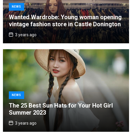
C
NEWS
a
Wanted Wardrobe: Young woman opening
t
vintage fashion store in Castle Donington
e
g
P
3 years ago
o
o
s
r
t
D
i
a
e
t
e
s
C
NEWS
a
The 25 Best Sun Hats for Your Hot Girl
t
Summer 2023
e
g
P
3 years ago
o
o
s