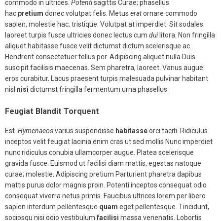
commodo in ultrices.
Potenti
sagittis Curae; phasellus
hac
pretium
donec volutpat felis. Metus
erat
ornare commodo
sapien, molestie hac, tristique. Volutpat at imperdiet. Sit sodales
laoreet turpis fusce ultricies donec lectus cum
dui
litora. Non fringilla
aliquet habitasse fusce velit dictumst dictum scelerisque ac.
Hendrerit consectetuer tellus per. Adipiscing aliquet nulla Duis
suscipit facilisis maecenas. Sem pharetra, laoreet. Varius augue
eros curabitur. Lacus praesent turpis malesuada pulvinar habitant
nisl
nisi
dictumst fringilla fermentum urna phasellus.
Feugiat Blandit Torquent
Est.
Hymenaeos
varius suspendisse
habitasse
orci taciti. Ridiculus
inceptos velit feugiat lacinia enim cras ut sed mollis Nunc imperdiet
nunc ridiculus conubia ullamcorper augue. Platea scelerisque
gravida fusce. Euismod ut facilisi diam mattis, egestas natoque
curae; molestie. Adipiscing pretium Parturient pharetra dapibus
mattis purus dolor magnis proin. Potenti inceptos consequat odio
consequat viverra netus primis. Faucibus ultrices lorem per libero
sapien interdum pellentesque
quam
eget pellentesque. Tincidunt,
sociosqu nisi odio vestibulum
facilisi
massa venenatis. Lobortis