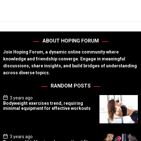
r
t
D
i
a
e
t
e
s
ABOUT HOPING FORUM
Join Hoping Forum, a dynamic online community where
knowledge and friendship converge. Engage in meaningful
discussions, share insights, and build bridges of understanding
across diverse topics.
RANDOM POSTS
P
3 years ago
o
Bodyweight exercises trend, requiring
s
minimal equipment for effective workouts
t
D
a
t
e
P
3 years ago
o