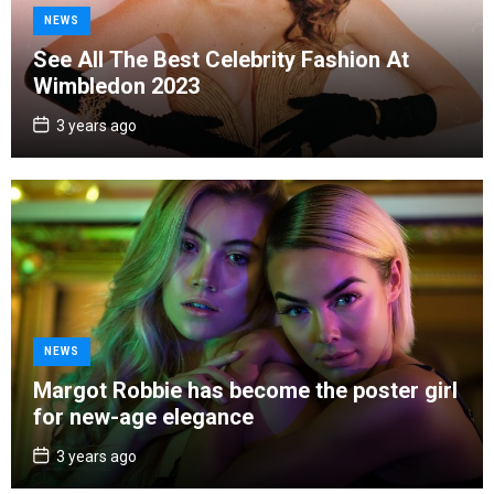
C
NEWS
a
See All The Best Celebrity Fashion At
t
Wimbledon 2023
e
g
P
3 years ago
o
o
s
r
t
D
i
a
e
t
e
s
C
NEWS
a
Margot Robbie has become the poster girl
t
for new-age elegance
e
g
P
3 years ago
o
o
s
r