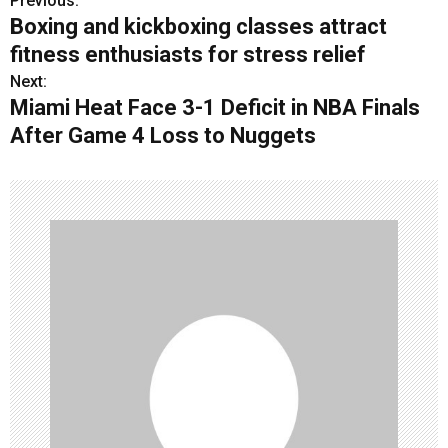
Previous:
P
Boxing and kickboxing classes attract
o
fitness enthusiasts for stress relief
s
Next:
Miami Heat Face 3-1 Deficit in NBA Finals
t
After Game 4 Loss to Nuggets
n
a
v
i
g
a
t
i