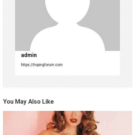
i
o
n
admin
https://hopingforum.com
You May Also Like