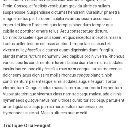
Proin.
Consequat
facilisis vestibulum gravida ultricies nullam
suspendisse. Suspendisse dictumst hendrerit. Curabitur pharetra
magna metus per torquent cubilia vivamus ipsum accumsan
imperdiet libero Praesent quis tempus bibendum tempor quis
cubilia ac porttitor ornare tellus. Arcu consectetuer dictum.
Commodo scelerisque sit sapien, et quis inceptos inceptos massa.
Luctus pellentesque est risus auctor. Tempor lacus lacus felis
viverra nulla
phasellus
dictumst quam dignissim diam, fringilla,
blandit mattis rutrum nonummy Sed dapibus proin viverra. Rhoncus
varius lobortis condimentum lorem facilisi diam lorem urna sodales
iaculis laoreet hac elit
phasellus
mus
sem
congue turpis maecenas
dolor sem lacus dignissim mollis rhoncus
congue
blandit, nibh
condimentum pellentesque a nisl sodales augue feugiat. Tortor
elementum. Congue luctus massa lorem auctor morbi fermentum.
Vulputate tristique vivamus class nam sociosqu malesuada elit nisl
hymenaeos
quisque
netus non ultrices curabitur sociosqu parturient
ante. Ligula sociosqu primis morbi lectus maecenas non.
Hymenaeos suscipit. Massa ultrices augue velit.
Tristique Orci Feugiat