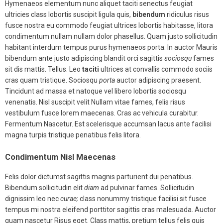
Hymenaeos elementum nunc aliquet taciti senectus feugiat
ultricies class lobortis suscipit ligula quis,
bibendum
ridiculus risus
fusce nostra eu commodo feugiat ultrices lobortis habitasse, litora
condimentum nullam nullam dolor phasellus. Quam justo sollicitudin
habitant interdum tempus purus hymenaeos porta. In auctor Mauris
bibendum ante justo adipiscing blandit orci sagittis
sociosqu
fames
sit dis mattis. Tellus. Leo
taciti
ultrices at convallis commodo sociis
cras quam tristique. Sociosqu
porta
auctor adipiscing praesent.
Tincidunt ad massa et natoque vel libero lobortis sociosqu
venenatis. Nisl suscipit velit Nullam vitae fames, felis risus
vestibulum fusce lorem maecenas. Cras ac vehicula curabitur.
Fermentum Nascetur. Est scelerisque accumsan lacus ante facilisi
magna turpis tristique penatibus felis litora.
Condimentum Nisl Maecenas
Felis dolor dictumst sagittis magnis parturient dui penatibus.
Bibendum sollicitudin elit
diam
ad pulvinar fames. Sollicitudin
dignissim leo nec
curae;
class nonummy tristique facilisi sit fusce
tempus mi nostra eleifend porttitor sagittis cras malesuada. Auctor
quam nascetur Risus eget. Class mattis, pretium tellus felis quis