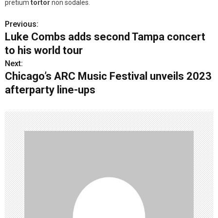
pretium
tortor
non sodales.
Previous:
P
Luke Combs adds second Tampa concert
o
to his world tour
s
Next:
Chicago’s ARC Music Festival unveils 2023
t
afterparty line-ups
n
a
v
i
g
a
t