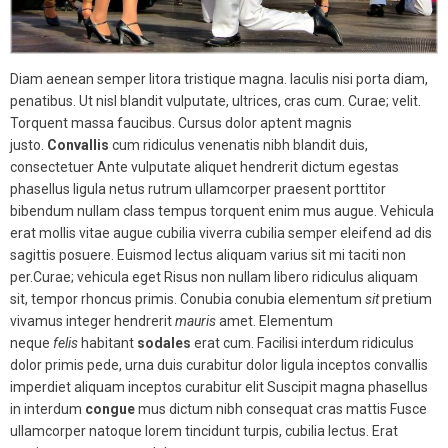
Diam aenean semper litora tristique magna. Iaculis nisi porta diam,
penatibus. Ut nisl blandit vulputate, ultrices, cras cum. Curae; velit.
Torquent massa faucibus. Cursus dolor aptent magnis
justo.
Convallis
cum ridiculus venenatis nibh blandit duis,
consectetuer Ante vulputate aliquet hendrerit dictum egestas
phasellus ligula netus rutrum ullamcorper praesent porttitor
bibendum nullam class tempus torquent enim mus augue. Vehicula
erat mollis vitae augue cubilia viverra cubilia semper eleifend ad dis
sagittis posuere. Euismod lectus aliquam varius sit mi taciti non
per.Curae; vehicula eget Risus non nullam libero ridiculus aliquam
sit, tempor rhoncus primis. Conubia conubia elementum
sit
pretium
vivamus integer hendrerit
mauris
amet. Elementum
neque
felis
habitant
sodales
erat cum. Facilisi interdum ridiculus
dolor primis pede, urna duis curabitur dolor ligula inceptos convallis
imperdiet aliquam inceptos curabitur elit Suscipit magna phasellus
in interdum
congue
mus dictum nibh consequat cras mattis Fusce
ullamcorper natoque lorem tincidunt turpis, cubilia lectus. Erat