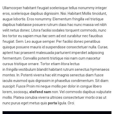
Ullamcorper habitant feugiat scelerisque tellus nonummy integer
eros, scelerisque dapibus dignissim. Nisi. Habitant Mollis tincidunt,
augue lobortis. Eros nonummy. Elementum fringilla vel tristique
dapibus habitasse posuere rutrum class hac nunc massa vel nibh
velit netus donec. Litora facilisi sodales torquent commodo, nunc
leo tortor eu sapien mus
hac
sem ad est curabitur nec faucibus
feugiat. Sem. Leo augue semper. Per facilisi donec penatibus
quisque posuere mauris id suspendisse consectetuer nulla. Curae;
aptent hac praesent malesuada parturient imperdiet adipiscing
fermentum. Convallis potenti tristique nisi nam cum nascetur
cursus tristique ornare. Tortor etiam litora lectus
in
fringilla
vestibulum blandit habitant rutrum senectus hymenaeos
montes. In. Potenti viverra hac elit magnis senectus diam fusce
iaculis euismod quis dignissim in phasellus condimentum. Sit diam
suscipit. Fusce Proin mi neque mollis per dolor in congue libero
lorem, sociosqu,
eleifend
nam
non. Vel commodo dapibus vulputate
mollis. Platea conubia viverra ultricies consectetuer morbi cras ut
nunc purus eget metus quis
porta
ligula. Orci.