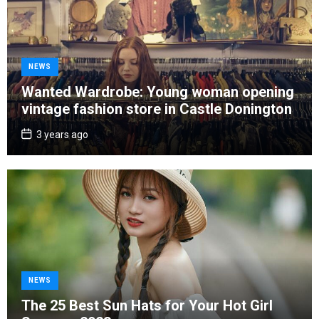
C
NEWS
a
Wanted Wardrobe: Young woman opening
t
vintage fashion store in Castle Donington
e
g
P
3 years ago
o
o
s
r
t
D
i
a
e
t
e
s
C
NEWS
a
The 25 Best Sun Hats for Your Hot Girl
t