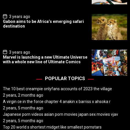
a
t
e
P
3 years ago
o
Gabon aims to be Africa’s emerging safari
s
destination
t
D
a
t
e
P
3 years ago
o
Marvel is launching a new Ultimate Universe
s
with a whole new line of Ultimate Comics
t
D
a
t
POPULAR TOPICS
e
The 10 best creampie onlyfans accounts of 2023 the village
2 years, 2 months ago
A virgin ce in the force chapter 4 anakin x barriss x ahsoka r
2 years, 5 months ago
Japanese porn videos asian porn movies japan sex movies vjav
2 years, 5 months ago
Top 20 world s shortest midget like smallest pornstars