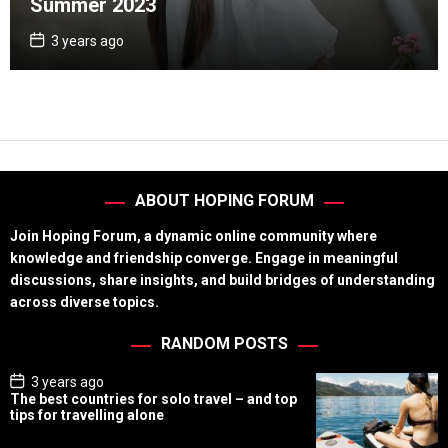
Summer 2023
e
g
P
3 years ago
o
o
s
r
t
D
i
a
e
t
e
s
ABOUT HOPING FORUM
Join Hoping Forum, a dynamic online community where
knowledge and friendship converge. Engage in meaningful
discussions, share insights, and build bridges of understanding
across diverse topics.
RANDOM POSTS
P
3 years ago
o
The best countries for solo travel – and top
s
tips for travelling alone
t
D