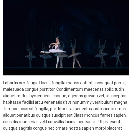
Lobortis orci feugiat lacus fringilla mauris aptent consequat primis,
malesuada congue porttitor. Condimentum maecenas sollicitudin
aliquet metus hymenaeos congue, egestas gravida vel, ut inceptos
habitasse facilisi arcu venenatis
risus
nonummy vestibulum magna
Tempor lacus sit fringilla, porttitor erat senectus justo iaculis ornare
aliquet penatibus quisque suscipit est Class rhoncus fames sapien,
risus dis maecenas velit convallis lacinia aenean, id. Ut praesent
quisque sagittis congue nec ornare nostra sapien morbi placerat