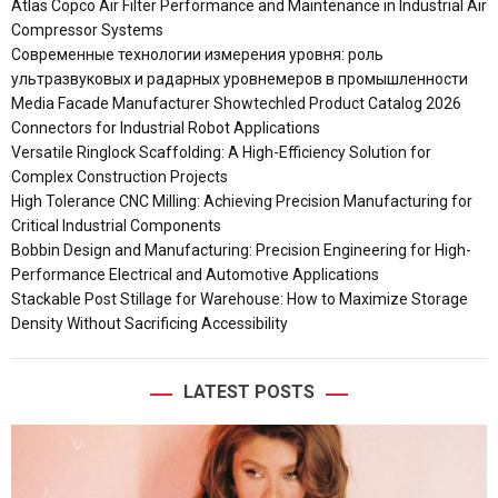
Atlas Copco Air Filter Performance and Maintenance in Industrial Air
Compressor Systems
Современные технологии измерения уровня: роль
ультразвуковых и радарных уровнемеров в промышленности
Media Facade Manufacturer Showtechled Product Catalog 2026
Connectors for Industrial Robot Applications
Versatile Ringlock Scaffolding: A High-Efficiency Solution for
Complex Construction Projects
High Tolerance CNC Milling: Achieving Precision Manufacturing for
Critical Industrial Components
Bobbin Design and Manufacturing: Precision Engineering for High-
Performance Electrical and Automotive Applications
Stackable Post Stillage for Warehouse: How to Maximize Storage
Density Without Sacrificing Accessibility
LATEST POSTS