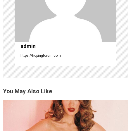
o
n
admin
https://hopingforum.com
You May Also Like