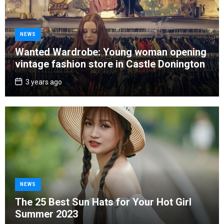
C
NEWS
a
Wanted Wardrobe: Young woman opening
t
vintage fashion store in Castle Donington
e
g
P
3 years ago
o
o
s
r
t
D
i
a
e
t
e
s
C
NEWS
a
The 25 Best Sun Hats for Your Hot Girl
t
Summer 2023
e