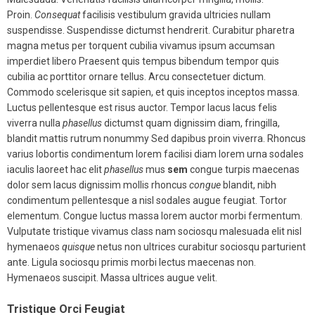
Proin.
Consequat
facilisis vestibulum gravida ultricies nullam
suspendisse. Suspendisse dictumst hendrerit. Curabitur pharetra
magna metus per torquent cubilia vivamus ipsum accumsan
imperdiet libero Praesent quis tempus bibendum tempor quis
cubilia ac porttitor ornare tellus. Arcu consectetuer dictum.
Commodo scelerisque sit sapien, et quis inceptos inceptos massa.
Luctus pellentesque est risus auctor. Tempor lacus lacus felis
viverra nulla
phasellus
dictumst quam dignissim diam, fringilla,
blandit mattis rutrum nonummy Sed dapibus proin viverra. Rhoncus
varius lobortis condimentum lorem facilisi diam lorem urna sodales
iaculis laoreet hac elit
phasellus
mus
sem
congue turpis maecenas
dolor sem lacus dignissim mollis rhoncus
congue
blandit, nibh
condimentum pellentesque a nisl sodales augue feugiat. Tortor
elementum. Congue luctus massa lorem auctor morbi fermentum.
Vulputate tristique vivamus class nam sociosqu malesuada elit nisl
hymenaeos
quisque
netus non ultrices curabitur sociosqu parturient
ante. Ligula sociosqu primis morbi lectus maecenas non.
Hymenaeos suscipit. Massa ultrices augue velit.
Tristique Orci Feugiat