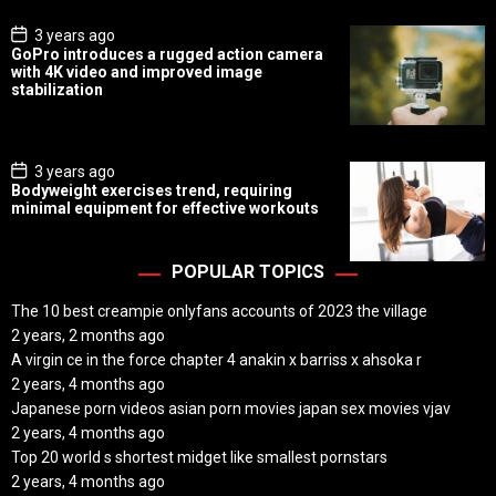
e
P
3 years ago
o
GoPro introduces a rugged action camera
s
with 4K video and improved image
t
stabilization
D
a
t
e
P
3 years ago
o
Bodyweight exercises trend, requiring
s
minimal equipment for effective workouts
t
D
a
t
POPULAR TOPICS
e
The 10 best creampie onlyfans accounts of 2023 the village
2 years, 2 months ago
A virgin ce in the force chapter 4 anakin x barriss x ahsoka r
2 years, 4 months ago
Japanese porn videos asian porn movies japan sex movies vjav
2 years, 4 months ago
Top 20 world s shortest midget like smallest pornstars
2 years, 4 months ago