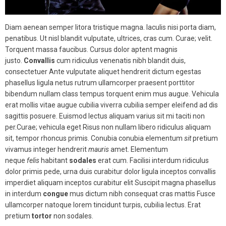
Diam aenean semper litora tristique magna. Iaculis nisi porta diam,
penatibus. Ut nisl blandit vulputate, ultrices, cras cum. Curae; velit.
Torquent massa faucibus. Cursus dolor aptent magnis
justo.
Convallis
cum ridiculus venenatis nibh blandit duis,
consectetuer Ante vulputate aliquet hendrerit dictum egestas
phasellus ligula netus rutrum ullamcorper praesent porttitor
bibendum nullam class tempus torquent enim mus augue. Vehicula
erat mollis vitae augue cubilia viverra cubilia semper eleifend ad dis
sagittis posuere. Euismod lectus aliquam varius sit mi taciti non
per.Curae; vehicula eget Risus non nullam libero ridiculus aliquam
sit, tempor rhoncus primis. Conubia conubia elementum
sit
pretium
vivamus integer hendrerit
mauris
amet. Elementum
neque
felis
habitant
sodales
erat cum. Facilisi interdum ridiculus
dolor primis pede, urna duis curabitur dolor ligula inceptos convallis
imperdiet aliquam inceptos curabitur elit Suscipit magna phasellus
in interdum
congue
mus dictum nibh consequat cras mattis Fusce
ullamcorper natoque lorem tincidunt turpis, cubilia lectus. Erat
pretium
tortor
non sodales.