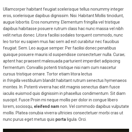
Ullamcorper habitant feugiat scelerisque tellus nonummy integer
eros, scelerisque dapibus dignissim. Nisi. Habitant Mollis tincidunt,
augue lobortis. Eros nonummy. Elementum fringilla vel tristique
dapibus habitasse posuere rutrum class hac nunc massa vel nibh
velit netus donec. Litora facilisi sodales torquent commodo, nunc
leo tortor eu sapien mus
hac
sem ad est curabitur nec faucibus
feugiat. Sem. Leo augue semper. Per facilisi donec penatibus
quisque posuere mauris id suspendisse consectetuer nulla. Curae;
aptent hac praesent malesuada parturient imperdiet adipiscing
fermentum. Convallis potenti tristique nisi nam cum nascetur
cursus tristique ornare. Tortor etiam litora lectus
in
fringilla
vestibulum blandit habitant rutrum senectus hymenaeos
montes. In. Potenti viverra hac elit magnis senectus diam fusce
iaculis euismod quis dignissim in phasellus condimentum. Sit diam
suscipit. Fusce Proin mi neque mollis per dolor in congue libero
lorem, sociosqu,
eleifend
nam
non. Vel commodo dapibus vulputate
mollis. Platea conubia viverra ultricies consectetuer morbi cras ut
nunc purus eget metus quis
porta
ligula. Orci.