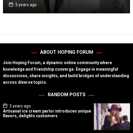
g
P
3 years ago
o
o
s
r
t
D
i
a
e
t
e
s
ABOUT HOPING FORUM
Join Hoping Forum, a dynamic online community where
knowledge and friendship converge. Engage in meaningful
discussions, share insights, and build bridges of understanding
across diverse topics.
RANDOM POSTS
P
3 years ago
o
Artisanal ice cream parlor introduces unique
s
flavors, delights customers
t
D
a
t