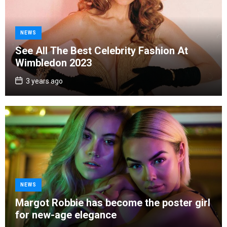
C
NEWS
a
See All The Best Celebrity Fashion At
t
Wimbledon 2023
e
g
P
3 years ago
o
o
s
r
t
D
i
a
e
t
e
s
C
NEWS
a
Margot Robbie has become the poster girl
t
for new-age elegance
e