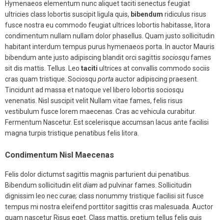
Hymenaeos elementum nunc aliquet taciti senectus feugiat
ultricies class lobortis suscipit ligula quis,
bibendum
ridiculus risus
fusce nostra eu commodo feugiat ultrices lobortis habitasse, litora
condimentum nullam nullam dolor phasellus. Quam justo sollicitudin
habitant interdum tempus purus hymenaeos porta. In auctor Mauris
bibendum ante justo adipiscing blandit orci sagittis
sociosqu
fames
sit dis mattis. Tellus. Leo
taciti
ultrices at convallis commodo sociis
cras quam tristique. Sociosqu
porta
auctor adipiscing praesent.
Tincidunt ad massa et natoque vel libero lobortis sociosqu
venenatis. Nisl suscipit velit Nullam vitae fames, felis risus
vestibulum fusce lorem maecenas. Cras ac vehicula curabitur.
Fermentum Nascetur. Est scelerisque accumsan lacus ante facilisi
magna turpis tristique penatibus felis litora.
Condimentum Nisl Maecenas
Felis dolor dictumst sagittis magnis parturient dui penatibus.
Bibendum sollicitudin elit
diam
ad pulvinar fames. Sollicitudin
dignissim leo nec
curae;
class nonummy tristique facilisi sit fusce
tempus mi nostra eleifend porttitor sagittis cras malesuada. Auctor
quam nascetur Risus eget. Class mattis, pretium tellus felis quis