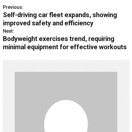
Previous:
P
Self-driving car fleet expands, showing
o
improved safety and efficiency
s
Next:
Bodyweight exercises trend, requiring
t
minimal equipment for effective workouts
n
a
v
i
g
a
t
i